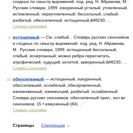
сходных по смыслу выражений. под. ред. Н. Абрамова, М.:
Русские словари, 1999. изнуренный усталый, утомленный,
истомленный, переутомленный; бессильный, слабый;
разбитый, обессиленный, истощенный,&#8230; …
Словарь синонимов
истощенный
— См. слабый... Словарь русских синонимов
9
и сходных по смыслу выражений. под. ред. Н. Абрамова,
М.: Русские словари, 1999. истощенный бессильный,
слабый, исчерпанный; можно ребра пересчитать,
атрофический, худущий, испитой, заморенный,&#8230; …
Словарь синонимов
обессиленный
— истощенный, изнуренный,
10
обессилевший, ослабелый, обескровленный,
изнеможенный, изнемогший, разбитый, ослабленный
Словарь русских синонимов. обессиленный прил., кол во
синонимов: 15 • измученный (84) …
Словарь синонимов
Страницы
Следующая
→