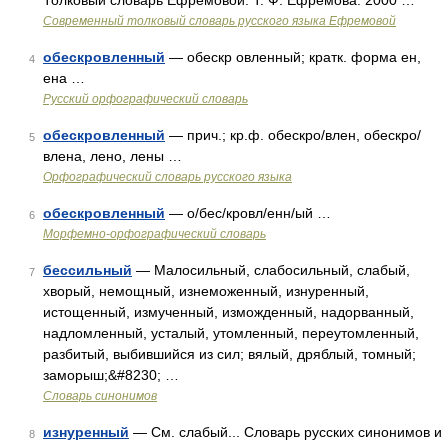
Толковый словарь Ефремовой. Т. Ф. Ефремова. 2000 …
Современный толковый словарь русского языка Ефремовой
обескровленный
— обескр овленный; кратк. форма ен,
4
ена …
Русский орфографический словарь
обескровленный
— прич.; кр.ф. обескро/влен, обескро/
5
влена, лено, лены …
Орфографический словарь русского языка
обескровленный
— о/бес/кровл/енн/ый …
6
Морфемно-орфографический словарь
бессильный
— Малосильный, слабосильный, слабый,
7
хворый, немощный, изнеможенный, изнуренный,
истощенный, измученный, изможденный, надорванный,
надломленный, усталый, утомленный, переутомленный,
разбитый, выбившийся из сил; вялый, дряблый, томный;
заморыш;&#8230; …
Словарь синонимов
изнуренный
— См. слабый... Словарь русских синонимов и
8