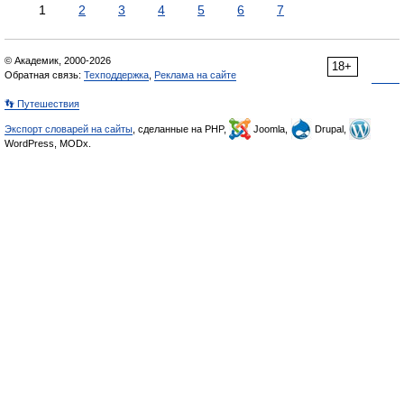
1
2
3
4
5
6
7
© Академик, 2000-2026
18+
Обратная связь:
Техподдержка
,
Реклама на сайте
👣 Путешествия
Экспорт словарей на сайты
, сделанные на PHP,
Joomla,
Drupal,
WordPress, MODx.